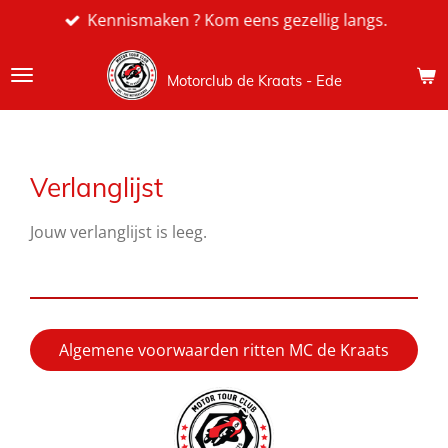
Kennismaken ? Kom eens gezellig langs.
Ga
direct
naar
Motorclub de Kraats - Ede
de
hoofdinhoud
Verlanglijst
Jouw verlanglijst is leeg.
Algemene voorwaarden ritten MC de Kraats