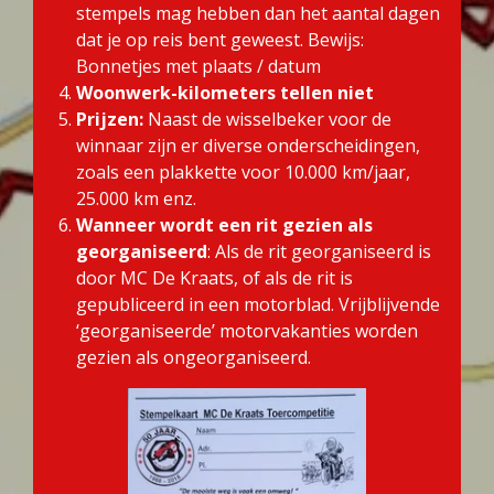
stempels mag hebben dan het aantal dagen
dat je op reis bent geweest. Bewijs:
Bonnetjes met plaats / datum
Woonwerk-kilometers tellen niet
Prijzen:
Naast de wisselbeker voor de
winnaar zijn er diverse onderscheidingen,
zoals een plakkette voor 10.000 km/jaar,
25.000 km enz.
Wanneer wordt een rit gezien als
georganiseerd
: Als de rit georganiseerd is
door MC De Kraats, of als de rit is
gepubliceerd in een motorblad. Vrijblijvende
‘georganiseerde’ motorvakanties worden
gezien als ongeorganiseerd.