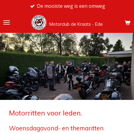
De mooiste weg is een omweg
Ga
direct
naar
Motorclub de Kraats - Ede
de
hoofdinhoud
Motorritten voor leden.
Woensdagavond- en themaritten