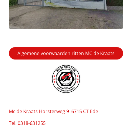
Algemene voorwaarden ritten MC de Kraats
Mc de Kraats Horsterweg 9 6715 CT Ede
Tel. 0318-631255