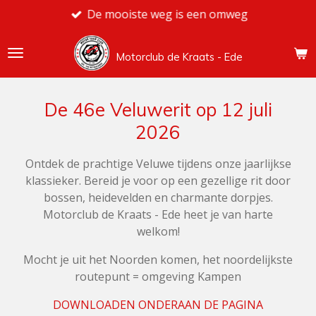
De mooiste weg is een omweg
Ga
direct
naar
Motorclub de Kraats - Ede
de
hoofdinhoud
De 46e Veluwerit op 12 juli
2026
Ontdek de prachtige Veluwe tijdens onze jaarlijkse
klassieker. Bereid je voor op een gezellige rit door
bossen, heidevelden en charmante dorpjes.
Motorclub de Kraats - Ede heet je van harte
welkom!
Mocht je uit het Noorden komen, het noordelijkste
routepunt = omgeving Kampen
DOWNLOADEN ONDERAAN DE PAGINA