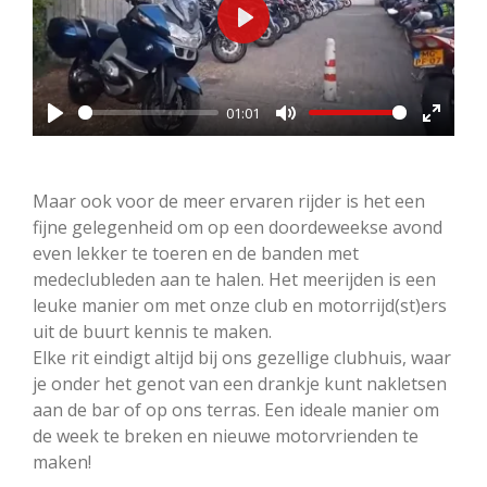
P
l
a
01:01
y
P
M
E
l
u
n
a
t
t
Maar ook voor de meer ervaren rijder is het een
y
e
e
fijne gelegenheid om op een doordeweekse avond
even lekker te toeren en de banden met
r
medeclubleden aan te halen. Het meerijden is een
f
leuke manier om met onze club en motorrijd(st)ers
u
uit de buurt kennis te maken.
l
Elke rit eindigt altijd bij ons gezellige clubhuis, waar
l
je onder het genot van een drankje kunt nakletsen
s
aan de bar of op ons terras. Een ideale manier om
c
de week te breken en nieuwe motorvrienden te
r
maken!