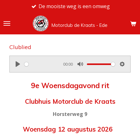
De mooiste weg is een omweg
Ga
direct
naar
Motorclub de Kraats - Ede
de
hoofdinhoud
Clublied
00:00
P
M
S
l
u
e
9e Woensdagavond rit
a
t
t
y
e
t
Clubhuis Motorclub de Kraats
i
n
Horsterweg 9
g
Woensdag 12 augustus 2026
s