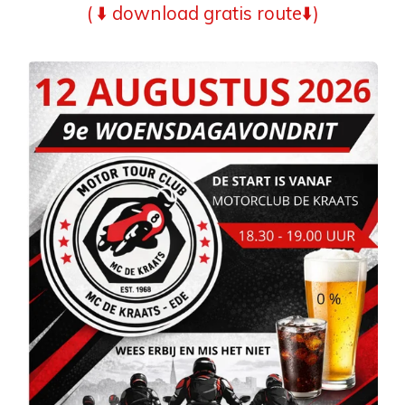
( ⬇️ download gratis route⬇️)